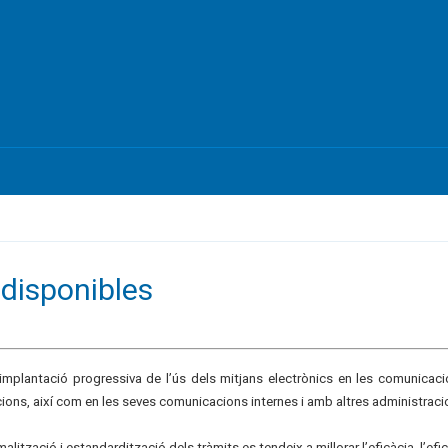
 disponibles
implantació progressiva de l’ús dels mitjans electrònics en les comunicacion
ions, així com en les seves comunicacions internes i amb altres administracio
alització i estandardització dels tràmits es tendeix a millorar l’eficàcia, l’efic