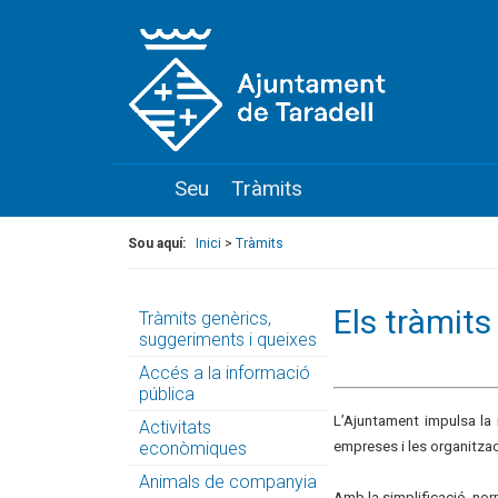
Seu
Tràmits
Sou aquí:
Inici
>
Tràmits
Els tràmits
Tràmits genèrics,
suggeriments i queixes
Accés a la informació
pública
L’Ajuntament impulsa la 
Activitats
econòmiques
empreses i les organitzac
Animals de companyia
Amb la simplificació, norm