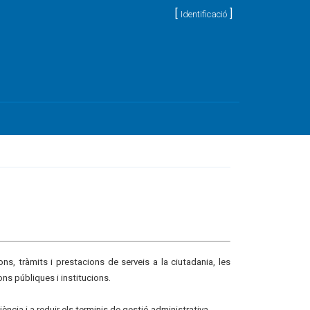
[
]
Identificació
s, tràmits i prestacions de serveis a la ciutadania, les
ns públiques i institucions.
iència i a reduir els terminis de gestió administrativa.